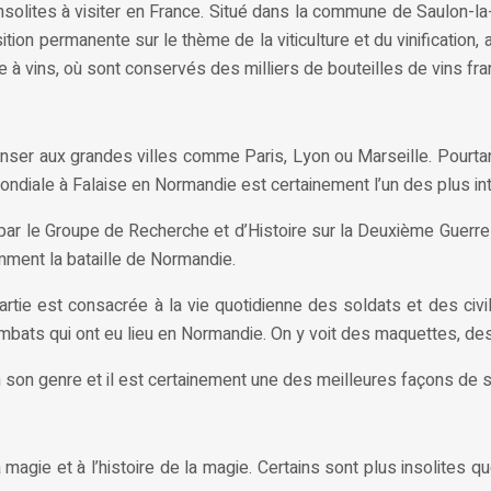
insolites à visiter en France. Situé dans la commune de Saulon-
osition permanente sur le thème de la viticulture et du vinificati
à vins, où sont conservés des milliers de bouteilles de vins fra
er aux grandes villes comme Paris, Lyon ou Marseille. Pourtant
ndiale à Falaise en Normandie est certainement l’un des plus in
 le Groupe de Recherche et d’Histoire sur la Deuxième Guerre m
ment la bataille de Normandie.
ie est consacrée à la vie quotidienne des soldats et des civil
mbats qui ont eu lieu en Normandie. On y voit des maquettes, de
on genre et il est certainement une des meilleures façons de se
agie et à l’histoire de la magie. Certains sont plus insolites qu