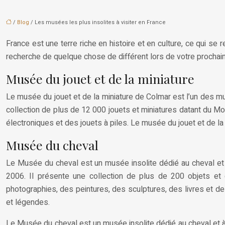
/
Blog
/ Les musées les plus insolites à visiter en France
France est une terre riche en histoire et en culture, ce qui se
recherche de quelque chose de différent lors de votre prochain 
Musée du jouet et de la miniature
Le musée du jouet et de la miniature de Colmar est l’un des mus
collection de plus de 12 000 jouets et miniatures datant du Moy
électroniques et des jouets à piles. Le musée du jouet et de la
Musée du cheval
Le Musée du cheval est un musée insolite dédié au cheval et à 
2006. Il présente une collection de plus de 200 objets et 
photographies, des peintures, des sculptures, des livres et des 
et légendes.
Le Musée du cheval est un musée insolite dédié au cheval et à l’